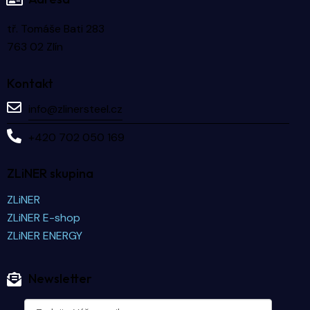
tř. Tomáše Bati 283
763 02 Zlín
Kontakt
info@zlinersteel.cz
+420 702 050 169
ZLiNER skupina
ZLiNER
ZLiNER E-shop
ZLiNER ENERGY
Newsletter