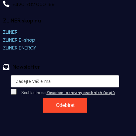
+420 702 050 169
ZLiNER skupina
ZLiNER
ZLiNER E-shop
ZLiNER ENERGY
Newsletter
ochrany osobních údajů
Souhlasím
se
Zásadami
Odebírat