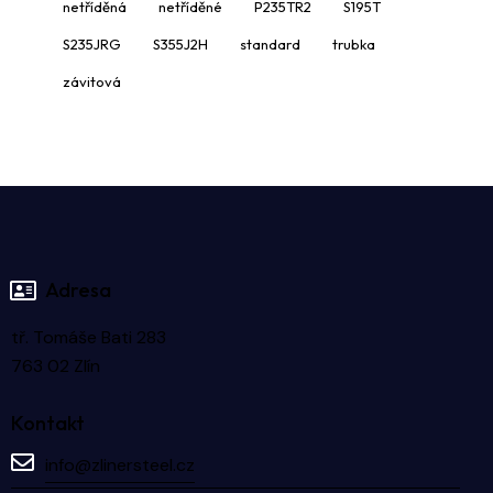
netříděná
netříděné
P235TR2
S195T
S235JRG
S355J2H
standard
trubka
závitová
Adresa
tř. Tomáše Bati 283
763 02 Zlín
Kontakt
info@zlinersteel.cz