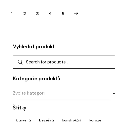
1
2
3
→
4
5
Vyhledat produkt
Kategorie produktů
Zvolte kategorii
Štítky
barvená
bezešvá
konstrukční
koroze