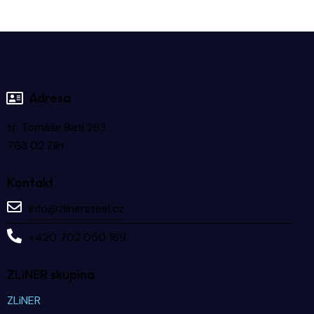
Adresa
tř. Tomáše Bati 283
763 02 Zlín
Kontakt
info@zlinersteel.cz
+420 702 050 169
ZLiNER skupina
ZLiNER