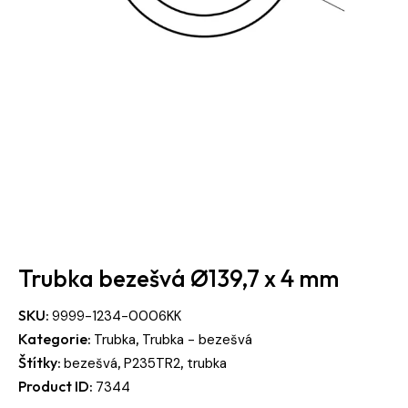
Trubka bezešvá Ø139,7 x 4 mm
SKU:
9999-1234-0006KK
Kategorie:
,
Trubka
Trubka - bezešvá
Štítky:
,
,
bezešvá
P235TR2
trubka
Product ID:
7344