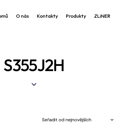
omů
O nás
Kontakty
Produkty
ZLiNER
S355J2H