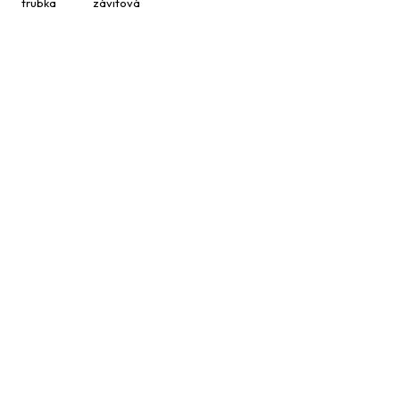
trubka
závitová