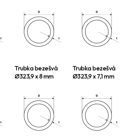
h
Trubka bezešvá
Trubka bezešvá
Ø323,9 x 8 mm
Ø323,9 x 7,1 mm