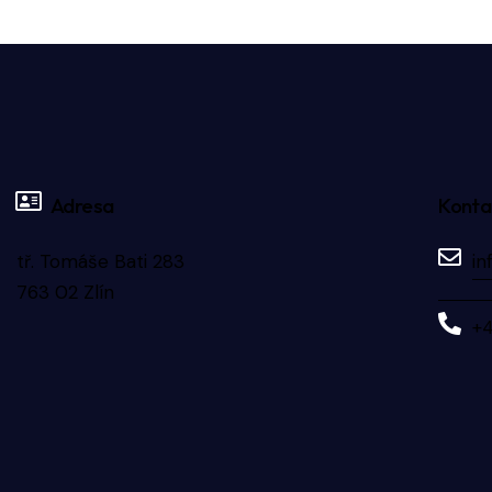
Adresa
Konta
tř. Tomáše Bati 283
in
763 02 Zlín
+