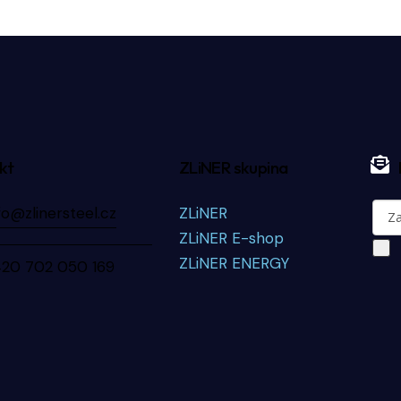
kt
ZLiNER skupina
fo@zlinersteel.cz
ZLiNER
ZLiNER E-shop
ZLiNER ENERGY
420 702 050 169