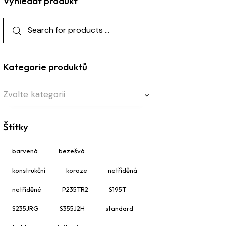
Vyhledat produkt
Kategorie produktů
Zvolte kategorii
Štítky
barvená
bezešvá
konstrukční
koroze
netříděná
netříděné
P235TR2
S195T
S235JRG
S355J2H
standard