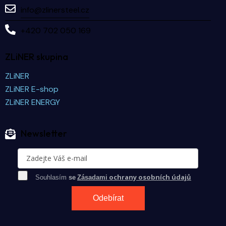
info@zlinersteel.cz
+420 702 050 169
ZLiNER skupina
ZLiNER
ZLiNER E-shop
ZLiNER ENERGY
Newsletter
ochrany osobních údajů
Souhlasím
se
Zásadami
Odebírat