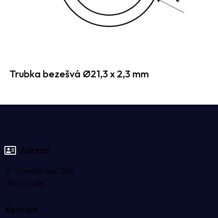
Trubka bezešvá Ø21,3 x 2,3 mm
Adresa
tř. Tomáše Bati 283
763 02 Zlín
Kontakt