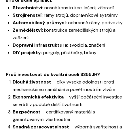
široké škále aplikací:
Stavebnictví:
nosné konstrukce, lešení, zábradlí
Strojírenství:
rámy strojů, dopravníkové systémy
Automobilový průmysl:
ochranné rámy, podvozky
Zemědělství:
konstrukce zemědělských strojů a
zařízení
Dopravní infrastruktura:
svodidla, značení
DIY projekty:
pergoly, přístřešky, brány
Proč investovat do kvalitní oceli S355JH?
Dlouhá životnost –
díky vysoké odolnosti proti
mechanickému namáhání a povětrnostním vlivům
Ekonomická efektivita –
vyšší počáteční investice
se vrátí v podobě delší životnosti
Bezpečnost –
certifikovaný materiál s
garantovanými vlastnostmi
Snadná zpracovatelnost –
výborná svařitelnost a