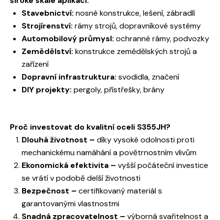
široké škále aplikací:
Stavebnictví:
nosné konstrukce, lešení, zábradlí
Strojírenství:
rámy strojů, dopravníkové systémy
Automobilový průmysl:
ochranné rámy, podvozky
Zemědělství:
konstrukce zemědělských strojů a
zařízení
Dopravní infrastruktura:
svodidla, značení
DIY projekty:
pergoly, přístřešky, brány
Proč investovat do kvalitní oceli S355JH?
Dlouhá životnost –
díky vysoké odolnosti proti
mechanickému namáhání a povětrnostním vlivům
Ekonomická efektivita –
vyšší počáteční investice
se vrátí v podobě delší životnosti
Bezpečnost –
certifikovaný materiál s
garantovanými vlastnostmi
Snadná zpracovatelnost –
výborná svařitelnost a