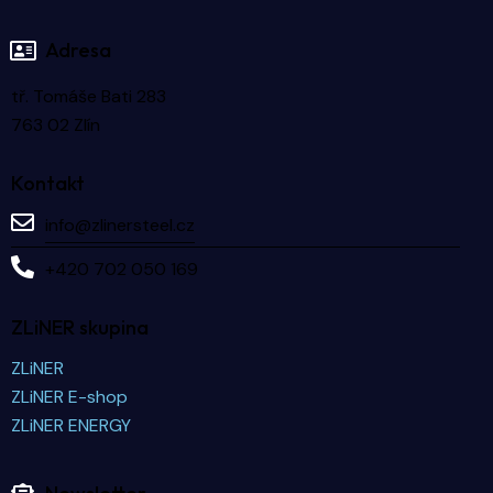
Adresa
tř. Tomáše Bati 283
763 02 Zlín
Kontakt
info@zlinersteel.cz
+420 702 050 169
ZLiNER skupina
ZLiNER
ZLiNER E-shop
ZLiNER ENERGY