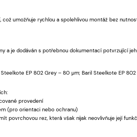
í, což umožňuje rychlou a spolehlivou montáž bez nutnost
y a je dodáván s potřebnou dokumentací potvrzující jeho
l Steelkote EP 802 Grey – 80 µm; Baril Steelkote EP 802
ch:
cované provedení
m (pro orientaci nebo ochranu)
t povrchovou rez, která však nijak neovlivňuje její funk