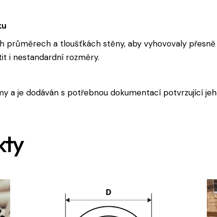
ku
 průměrech a tloušťkách stěny, aby vyhovovaly přesně 
tit i nestandardní rozměry.
y a je dodáván s potřebnou dokumentací potvrzující jeho
kty