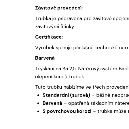
Závitové provedení:
Trubka je připravena pro závitové spojen
závitovými fitinky.
Certifikace:
Výrobek splňuje příslušné technické norm
Barvená
:
Tryskání na Sa 2,5; Nátěrový systém Bari
olepení konců trubek
Tuto trubku nabízíme ve třech provedení
Standardní (surová)
– běžné neopra
Barvená
– opatřená základním nátěre
S povrchovou korozí
– trubka může mí