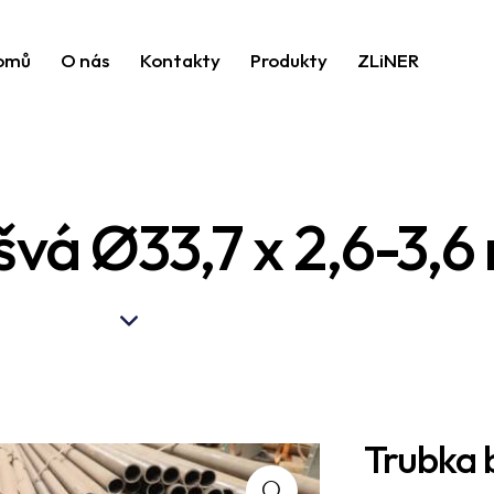
omů
O nás
Kontakty
Produkty
ZLiNER
švá Ø33,7 x 2,6-3,
Trubka b