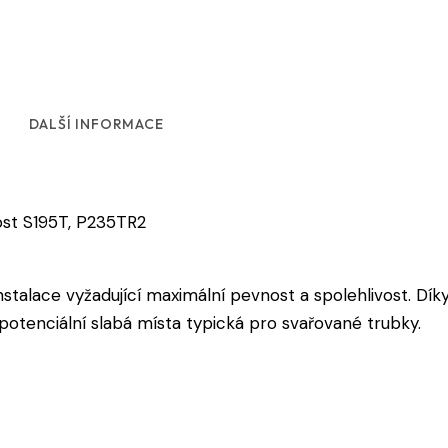
DALŠÍ INFORMACE
ost S195T, P235TR2
nstalace vyžadující maximální pevnost a spolehlivost. Dík
otenciální slabá místa typická pro svařované trubky.