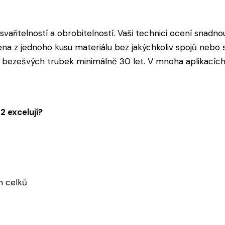
svařitelností a obrobitelností. Vaši technici ocení snadnou
a z jednoho kusu materiálu bez jakýchkoliv spojů nebo sv
 bezešvých trubek minimálně 30 let. V mnoha aplikacích
 excelují?
h celků