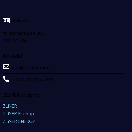
Adresa
tř. Tomáše Bati 283
763 02 Zlín
Kontakt
info@zlinersteel.cz
+420 702 050 169
ZLiNER skupina
ZLiNER
ZLiNER E-shop
ZLiNER ENERGY