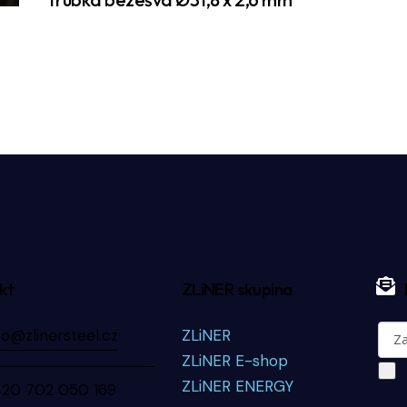
kt
ZLiNER skupina
fo@zlinersteel.cz
ZLiNER
ZLiNER E-shop
ZLiNER ENERGY
420 702 050 169