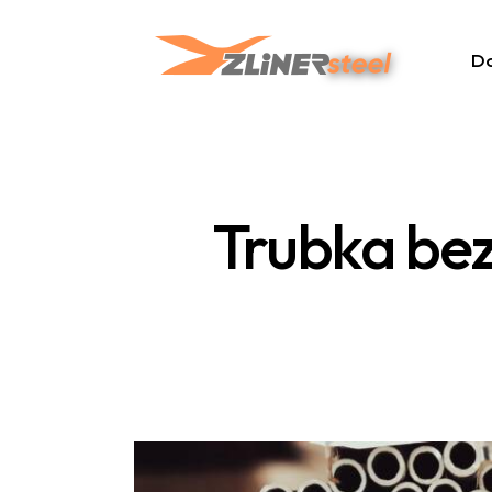
D
Trubka be