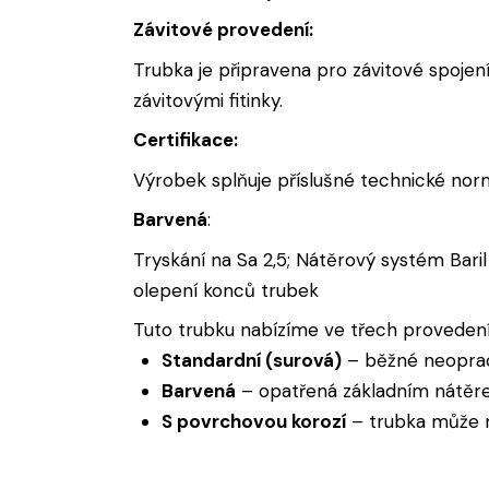
Závitové provedení:
Trubka je připravena pro závitové spojen
závitovými fitinky.
Certifikace:
Výrobek splňuje příslušné technické norm
Barvená
:
Tryskání na Sa 2,5; Nátěrový systém Bari
olepení konců trubek
Tuto trubku nabízíme ve třech provedení
Standardní (surová)
– běžné neopra
Barvená
– opatřená základním nátěre
S povrchovou korozí
– trubka může mí