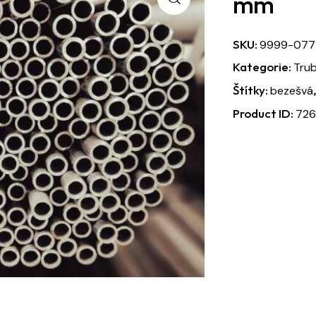
mm
SKU:
9999-077
Kategorie:
Tru
Štítky:
bezešvá
Product ID:
72