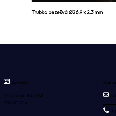
Trubka bezešvá Ø26,9 x 2,3 mm
Adresa
Konta
tř. Tomáše Bati 283
in
763 02 Zlín
+