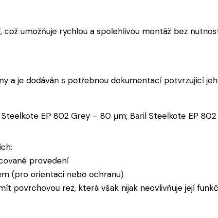
í, což umožňuje rychlou a spolehlivou montáž bez nutnost
y a je dodáván s potřebnou dokumentací potvrzující jeho
l Steelkote EP 802 Grey – 80 µm; Baril Steelkote EP 802
ch:
cované provedení
m (pro orientaci nebo ochranu)
t povrchovou rez, která však nijak neovlivňuje její funk