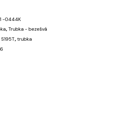
1 -0444K
,
bka
Trubka - bezešvá
,
,
S195T
trubka
66