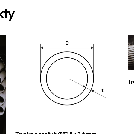
kty
Tr
Trubka bezešvá Ø31,8 x 2,6 mm