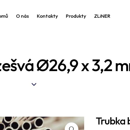
omů
O nás
Kontakty
Produkty
ZLiNER
zešvá Ø26,9 x 3,2 
Trubka 