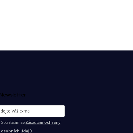
Newsletter
ochrany
Souhlasím
se
Zásadami
osobních údajů