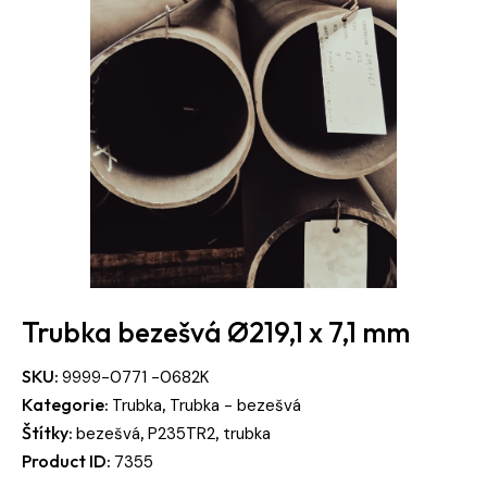
Trubka bezešvá Ø219,1 x 7,1 mm
SKU:
9999-0771 -0682K
Kategorie:
,
Trubka
Trubka - bezešvá
Štítky:
,
,
bezešvá
P235TR2
trubka
Product ID:
7355