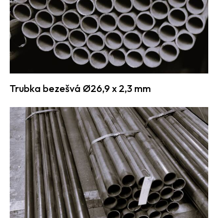
Trubka bezešvá Ø26,9 x 2,3 mm