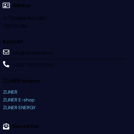
Adresa
tř. Tomáše Bati 283
763 02 Zlín
Kontakt
info@zlinersteel.cz
+420 702 050 169
ZLiNER skupina
ZLiNER
ZLiNER E-shop
ZLiNER ENERGY
Newsletter