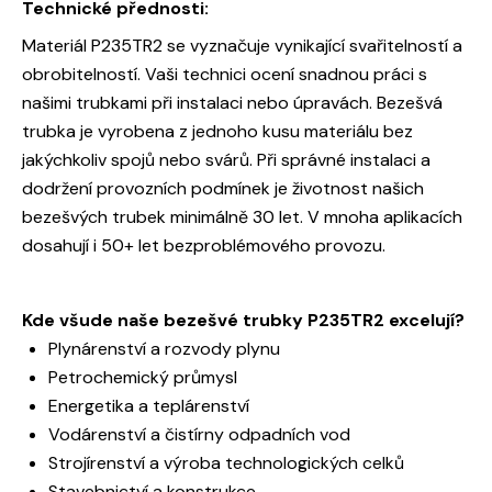
Technické přednosti:
Materiál P235TR2 se vyznačuje vynikající svařitelností a
obrobitelností. Vaši technici ocení snadnou práci s
našimi trubkami při instalaci nebo úpravách. Bezešvá
trubka je vyrobena z jednoho kusu materiálu bez
jakýchkoliv spojů nebo svárů. Při správné instalaci a
dodržení provozních podmínek je životnost našich
bezešvých trubek minimálně 30 let. V mnoha aplikacích
dosahují i 50+ let bezproblémového provozu.
Kde všude naše bezešvé trubky P235TR2 excelují?
Plynárenství a rozvody plynu
Petrochemický průmysl
Energetika a teplárenství
Vodárenství a čistírny odpadních vod
Strojírenství a výroba technologických celků
Stavebnictví a konstrukce