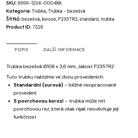
SKU:
9999-1234-0004KK
Kategorie:
,
Trubka
Trubka - bezešvá
Štítků:
,
,
,
,
bezešvá
koroze
P235TR2
standard
trubka
Product ID:
7329
POPIS
DALŠÍ INFORMACE
Trubka bezešvá Ø108 x 3,6 mm; Jakost P235TR2
Tuto trubku nabízíme ve dvou provedeních:
Standardní (surová)
– běžné neopracované
provedení
S povrchovou korozí
– trubka může mít
povrchovou rez, která však nijak neovlivňuje její
funkčnost