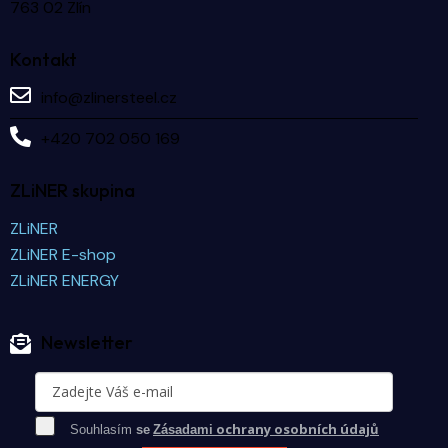
763 02 Zlín
Kontakt
info@zlinersteel.cz
+420 702 050 169
ZLiNER skupina
ZLiNER
ZLiNER E-shop
ZLiNER ENERGY
Newsletter
ochrany osobních údajů
Souhlasím
se
Zásadami