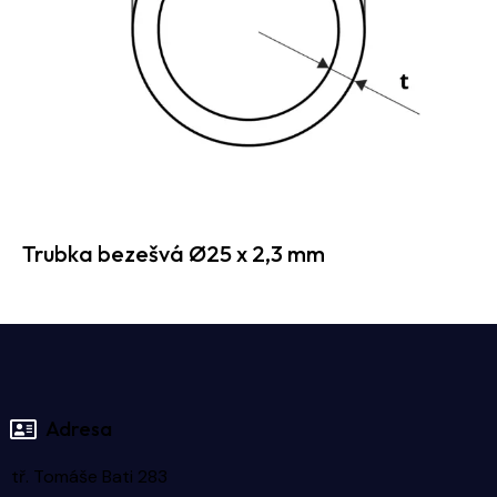
Trubka bezešvá Ø25 x 2,3 mm
Adresa
tř. Tomáše Bati 283