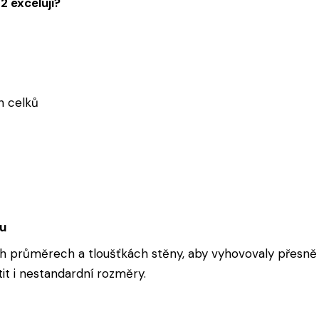
 excelují?
h celků
ku
 průměrech a tloušťkách stěny, aby vyhovovaly přesně 
tit i nestandardní rozměry.