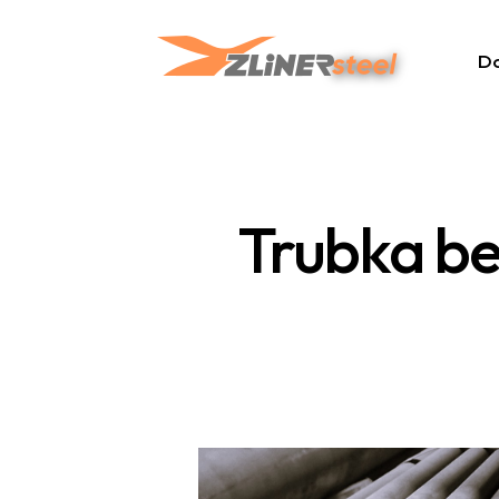
D
Trubka b