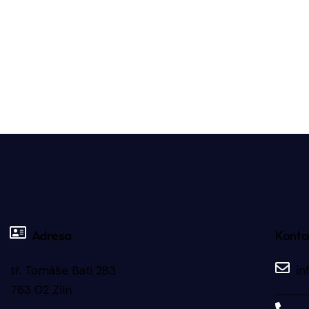
Adresa
Konta
tř. Tomáše Bati 283
in
763 02 Zlín