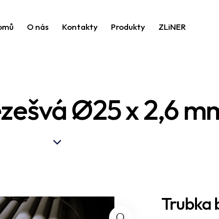
omů
O nás
Kontakty
Produkty
ZLiNER
ezešvá Ø25 x 2,6 m
Trubka 