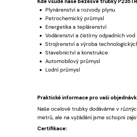
Kde všude naše bezešvé trubky P235TR2
Plynárenství a rozvody plynu
Petrochemický průmysl
Energetika a teplárenství
Vodárenství a čistírny odpadních vod
Strojírenství a výroba technologickýc
Stavebnictví a konstrukce
Automobilový průmysl
Lodní průmysl
Praktické informace pro vaši objednáv
Naše ocelové trubky dodáváme v různých
metrů, ale na vyžádání jsme schopni zajis
Certifikace: