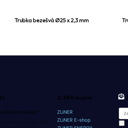
Trubka bezešvá Ø25 x 2,3 mm
Tr
kt
ZLiNER skupina
fo@zlinersteel.cz
ZLiNER
ZLiNER E-shop