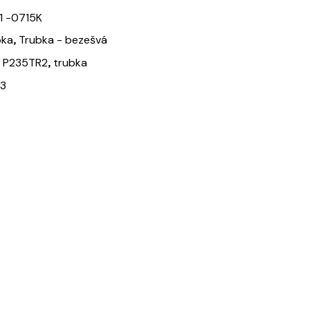
 -0715K
,
bka
Trubka - bezešvá
,
,
P235TR2
trubka
3