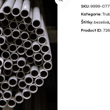
SKU:
9999-0771
Kategorie:
Tru
Štítky:
bezešvá
Product ID:
726