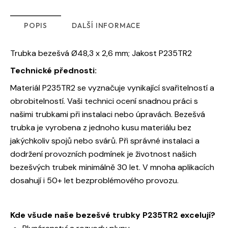
POPIS
DALŠÍ INFORMACE
Trubka bezešvá Ø48,3 x 2,6 mm; Jakost P235TR2
Technické přednosti:
Materiál P235TR2 se vyznačuje vynikající svařitelností a
obrobitelností. Vaši technici ocení snadnou práci s
našimi trubkami při instalaci nebo úpravách. Bezešvá
trubka je vyrobena z jednoho kusu materiálu bez
jakýchkoliv spojů nebo svárů. Při správné instalaci a
dodržení provozních podmínek je životnost našich
bezešvých trubek minimálně 30 let. V mnoha aplikacích
dosahují i 50+ let bezproblémového provozu.
Kde všude naše bezešvé trubky P235TR2 excelují?