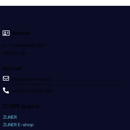
Adresa
tř. Tomáše Bati 283
763 02 Zlín
Kontakt
info@zlinersteel.cz
+420 702 050 169
ZLiNER skupina
ZLiNER
ZLiNER E-shop