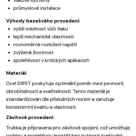
tlakové systémy
průmyslové instalace
Výhody bezešvého provedení:
vyšší odolnost vůči tlaku
lepší mechanické vlastnosti
rovnoměrné rozložení napětí
zvýšená životnost
spolehlivost v kritických aplikacích
Materiál:
Ocel S195T poskytuje optimální poměr mezi pevností,
obrobitelností a svařitelností. Tento materiál je
standardizován dle příslušných norem a zaručuje
konzistentní kvalitu a vlastnosti.
Závitové provedení:
Trubka je připravena pro závitové spojení, což umožňuje
rychlou a spolehlivou montáž bez nutnosti svařování.