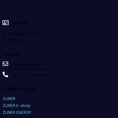
Adresa
tř. Tomáše Bati 283
763 02 Zlín
Kontakt
info@zlinersteel.cz
+420 702 050 169
ZLiNER skupina
ZLiNER
ZLiNER E-shop
ZLiNER ENERGY