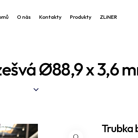
omů
O nás
Kontakty
Produkty
ZLiNER
zešvá Ø88,9 x 3,6 
Trubka 