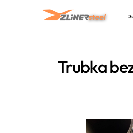
D
Trubka be