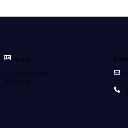
Adresa
Konta
tř. Tomáše Bati 283
in
763 02 Zlín
+