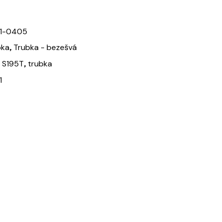
1-0405
,
bka
Trubka - bezešvá
,
,
S195T
trubka
1