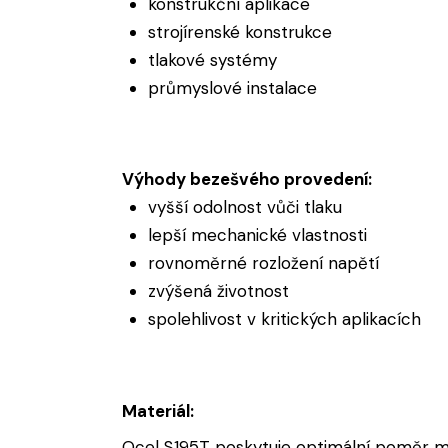
konstrukční aplikace
strojírenské konstrukce
tlakové systémy
průmyslové instalace
Výhody bezešvého provedení:
vyšší odolnost vůči tlaku
lepší mechanické vlastnosti
rovnoměrné rozložení napětí
zvýšená životnost
spolehlivost v kritických aplikacích
Materiál:
Ocel S195T poskytuje optimální poměr mezi