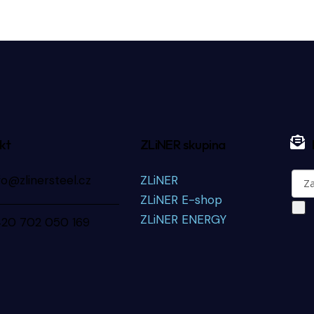
kt
ZLiNER skupina
fo@zlinersteel.cz
ZLiNER
ZLiNER E-shop
ZLiNER ENERGY
420 702 050 169