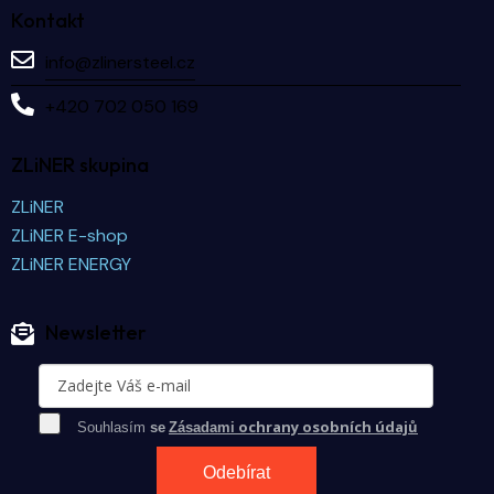
Kontakt
info@zlinersteel.cz
+420 702 050 169
ZLiNER skupina
ZLiNER
ZLiNER E-shop
ZLiNER ENERGY
Newsletter
ochrany osobních údajů
Souhlasím
se
Zásadami
Odebírat