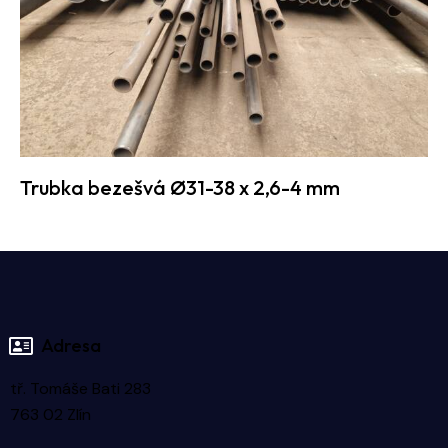
Trubka bezešvá Ø31-38 x 2,6-4 mm
Adresa
tř. Tomáše Bati 283
763 02 Zlín