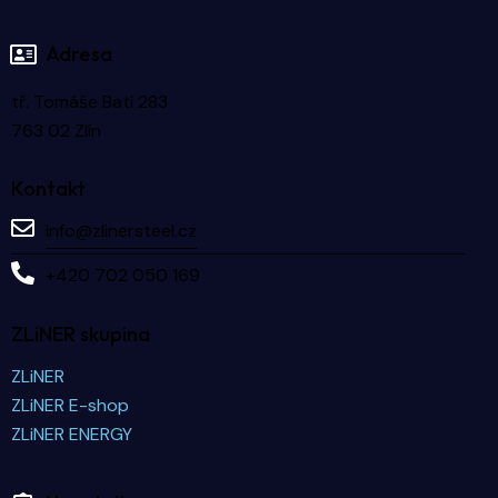
Adresa
tř. Tomáše Bati 283
763 02 Zlín
Kontakt
info@zlinersteel.cz
+420 702 050 169
ZLiNER skupina
ZLiNER
ZLiNER E-shop
ZLiNER ENERGY