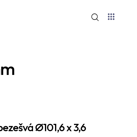
mm
bezešvá Ø101,6 x 3,6