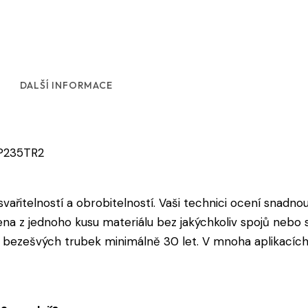
DALŠÍ INFORMACE
 P235TR2
vařitelností a obrobitelností. Vaši technici ocení snadnou
a z jednoho kusu materiálu bez jakýchkoliv spojů nebo sv
 bezešvých trubek minimálně 30 let. V mnoha aplikacích