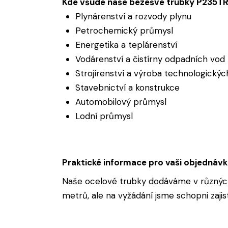
Kde všude naše bezešvé trubky P235TR2
Plynárenství a rozvody plynu
Petrochemický průmysl
Energetika a teplárenství
Vodárenství a čistírny odpadních vod
Strojírenství a výroba technologickýc
Stavebnictví a konstrukce
Automobilový průmysl
Lodní průmysl
Praktické informace pro vaši objednáv
Naše ocelové trubky dodáváme v různých
metrů, ale na vyžádání jsme schopni zajis