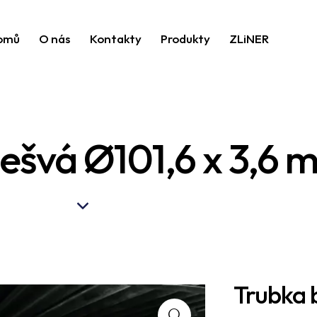
omů
O nás
Kontakty
Produkty
ZLiNER
ešvá Ø101,6 x 3,6 
Trubka 