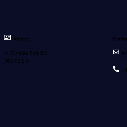
Adresa
Konta
tř. Tomáše Bati 283
in
763 02 Zlín
+