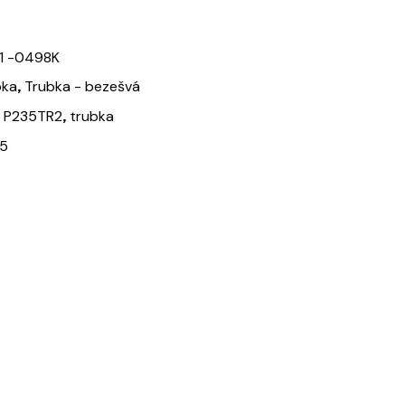
1 -0498K
,
bka
Trubka - bezešvá
,
,
P235TR2
trubka
5