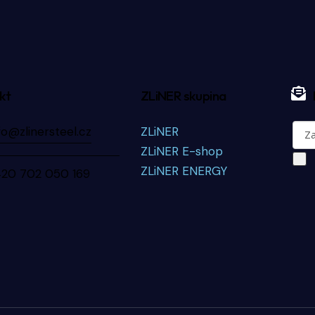
kt
ZLiNER skupina
fo@zlinersteel.cz
ZLiNER
ZLiNER E-shop
ZLiNER ENERGY
420 702 050 169