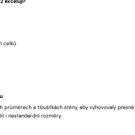
 excelují?
h celků
ku
 průměrech a tloušťkách stěny, aby vyhovovaly přesně 
tit i nestandardní rozměry.