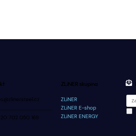
kt
ZLiNER skupina
fo@zlinersteel.cz
ZLiNER
ZLiNER E-shop
ZLiNER ENERGY
420 702 050 169