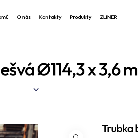
omů
O nás
Kontakty
Produkty
ZLiNER
ešvá Ø114,3 x 3,6 
Trubka b