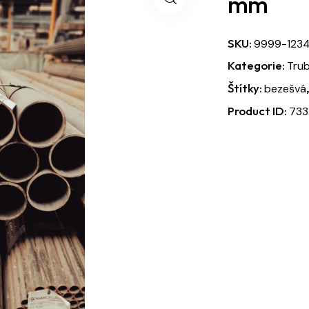
mm
SKU:
9999-123
Kategorie:
Tru
Štítky:
bezešvá
Product ID:
733