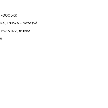
4-0005KK
,
bka
Trubka - bezešvá
,
,
P235TR2
trubka
5