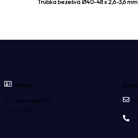
Trubka bezešvá Ø40-48 x 2,6-3,6 mm
Adresa
Konta
tř. Tomáše Bati 283
in
763 02 Zlín
+