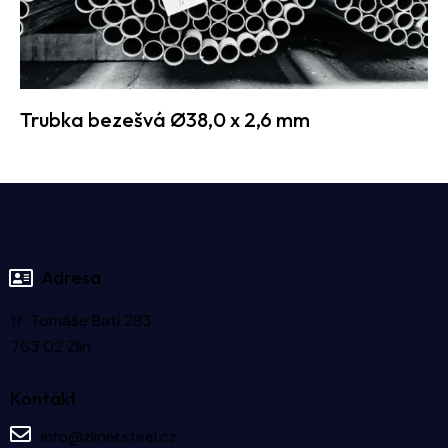
Trubka bezešvá Ø38,0 x 2,6 mm
Adresa
tř. Tomáše Bati 283
763 02 Zlín
Kontakt
info@zlinersteel.cz