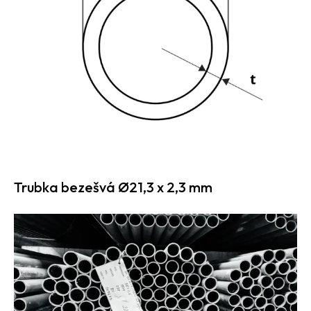
Trubka bezešvá Ø21,3 x 2,3 mm