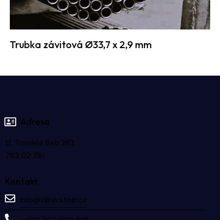
Trubka závitová Ø33,7 x 2,9 mm
Adresa
tř. Tomáše Bati 283
763 02 Zlín
Kontakt
info@zlinersteel.cz
+420 702 050 169