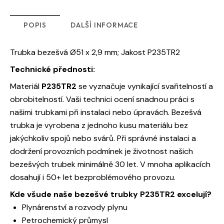
POPIS
DALŠÍ INFORMACE
Trubka bezešvá Ø51 x 2,9 mm; Jakost P235TR2
Technické přednosti:
Materiál
P235TR2
se vyznačuje vynikající svařitelností a
obrobitelností. Vaši technici ocení snadnou práci s
našimi trubkami při instalaci nebo úpravách. Bezešvá
trubka je vyrobena z jednoho kusu materiálu bez
jakýchkoliv spojů nebo svárů. Při správné instalaci a
dodržení provozních podmínek je životnost našich
bezešvých trubek minimálně 30 let. V mnoha aplikacích
dosahují i 50+ let bezproblémového provozu.
Kde všude naše bezešvé trubky P235TR2 excelují?
Plynárenství a rozvody plynu
Petrochemický průmysl