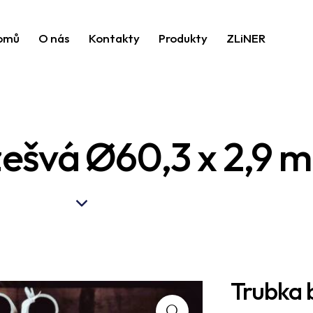
omů
O nás
Kontakty
Produkty
ZLiNER
zešvá Ø60,3 x 2,9 
Trubka 