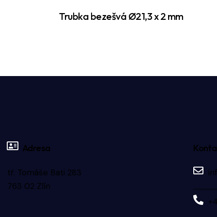
Trubka bezešvá Ø21,3 x 2 mm
Adresa
Konta
tř. Tomáše Bati 283
in
763 02 Zlín
+