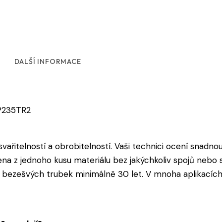
DALŠÍ INFORMACE
 P235TR2
vařitelností a obrobitelností. Vaši technici ocení snadnou
a z jednoho kusu materiálu bez jakýchkoliv spojů nebo sv
 bezešvých trubek minimálně 30 let. V mnoha aplikacích