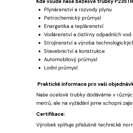
Kde všude naše bezešvé trubky P235TR2
Plynárenství a rozvody plynu
Petrochemický průmysl
Energetika a teplárenství
Vodárenství a čistírny odpadních vod
Strojírenství a výroba technologickýc
Stavebnictví a konstrukce
Automobilový průmysl
Lodní průmysl
Praktické informace pro vaši objednáv
Naše ocelové trubky dodáváme v různých
metrů, ale na vyžádání jsme schopni zajis
Certifikace:
Výrobek splňuje příslušné technické norm