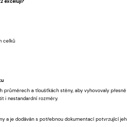
 excelují?
h celků
ku
 průměrech a tloušťkách stěny, aby vyhovovaly přesně 
tit i nestandardní rozměry.
y a je dodáván s potřebnou dokumentací potvrzující jeho