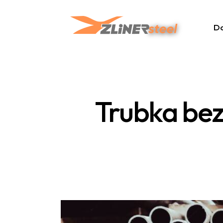
D
Trubka be