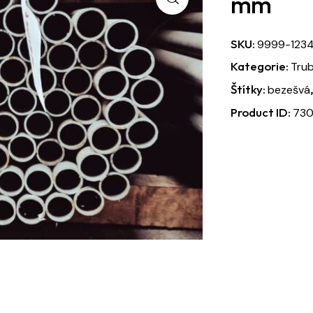
mm
SKU:
9999-123
Kategorie:
Tru
Štítky:
bezešvá
Product ID:
73