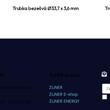
Trubka bezešvá Ø33,7 x 3,6 mm
Tr
kt
ZLiNER skupina
fo@zlinersteel.cz
ZLiNER
ZLiNER E-shop
ZLiNER ENERGY
420 702 050 169