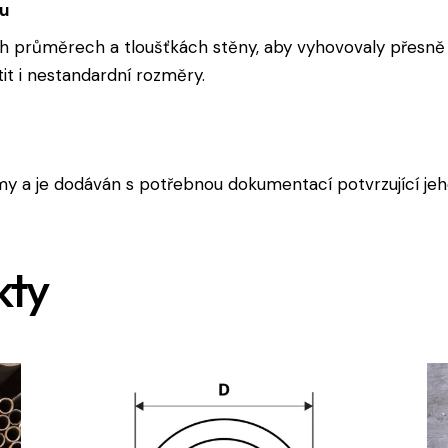
ku
 průměrech a tloušťkách stěny, aby vyhovovaly přesně 
tit i nestandardní rozměry.
y a je dodáván s potřebnou dokumentací potvrzující jeho
kty