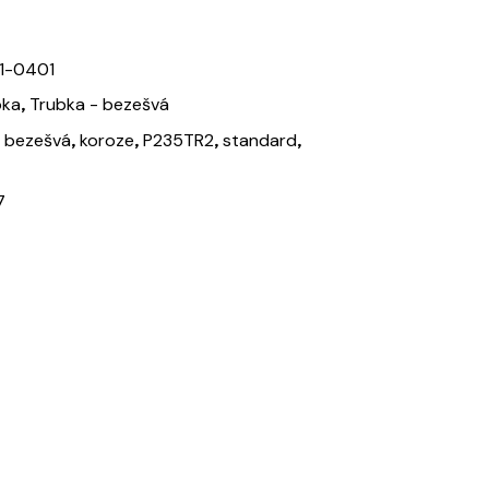
1-0401
,
bka
Trubka - bezešvá
,
,
,
,
,
bezešvá
koroze
P235TR2
standard
7