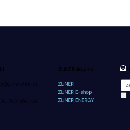
kt
ZLiNER skupina
fo@zlinersteel.cz
ZLiNER
ZLiNER E-shop
ZLiNER ENERGY
420 702 050 169