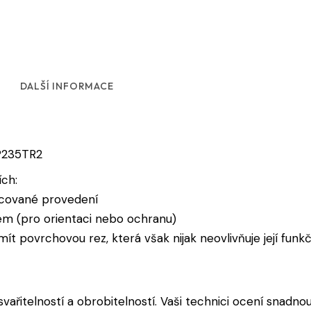
DALŠÍ INFORMACE
 P235TR2
ch:
cované provedení
m (pro orientaci nebo ochranu)
t povrchovou rez, která však nijak neovlivňuje její funk
vařitelností a obrobitelností. Vaši technici ocení snadnou