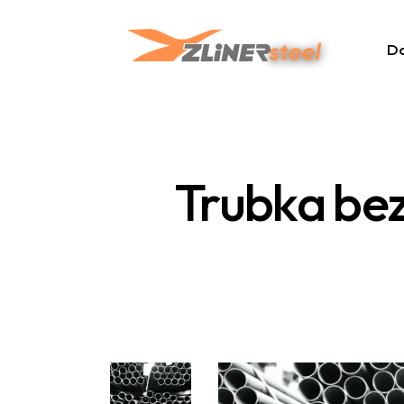
D
Trubka be