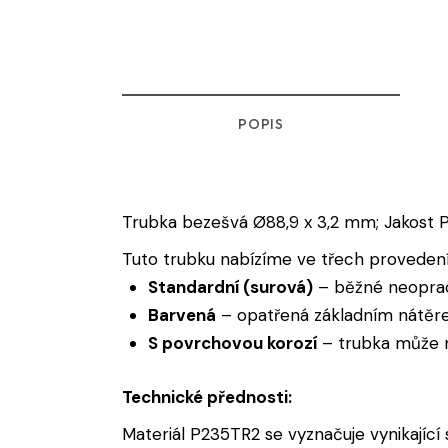
POPIS
Trubka bezešvá Ø88,9 x 3,2 mm; Jakost
Tuto trubku nabízíme ve třech provedení
Standardní (surová)
– běžné neopra
Barvená
– opatřená základním nátěre
S povrchovou korozí
– trubka může mí
Technické přednosti:
Materiál P235TR2 se vyznačuje vynikající s