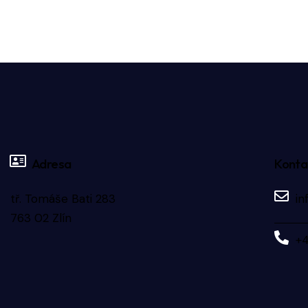
Adresa
Konta
tř. Tomáše Bati 283
in
763 02 Zlín
+