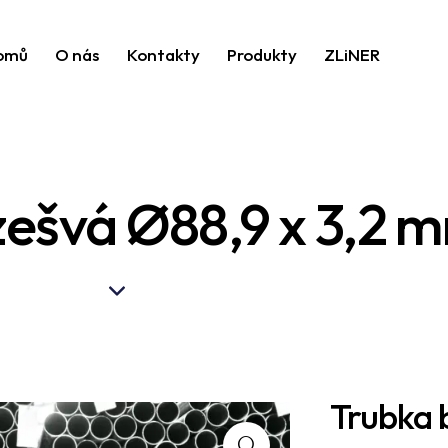
omů
O nás
Kontakty
Produkty
ZLiNER
zešvá Ø88,9 x 3,2 
Trubka 