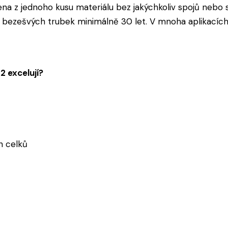
a z jednoho kusu materiálu bez jakýchkoliv spojů nebo sv
 bezešvých trubek minimálně 30 let. V mnoha aplikacích
 excelují?
h celků