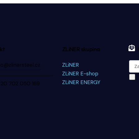
kt
ZLiNER skupina
fo@zlinersteel.cz
ZLiNER
ZLiNER E-shop
ZLiNER ENERGY
420 702 050 169