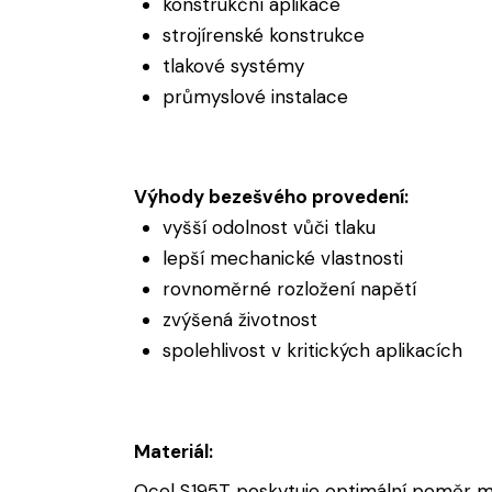
konstrukční aplikace
strojírenské konstrukce
tlakové systémy
průmyslové instalace
Výhody bezešvého provedení:
vyšší odolnost vůči tlaku
lepší mechanické vlastnosti
rovnoměrné rozložení napětí
zvýšená životnost
spolehlivost v kritických aplikacích
Materiál:
Ocel S195T poskytuje optimální poměr mezi