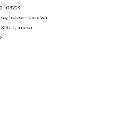
2 -0322K
,
bka
Trubka - bezešvá
,
,
S195T
trubka
2