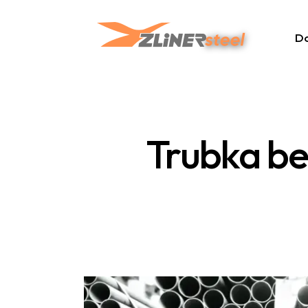
D
Trubka be