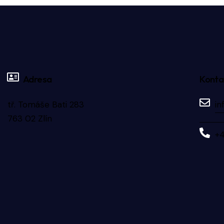
Adresa
Konta
tř. Tomáše Bati 283
in
763 02 Zlín
+