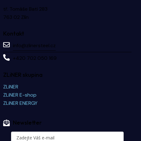
tř. Tomáše Bati 283
763 02 Zlín
Kontakt
info@zlinersteel.cz
+420 702 050 169
ZLiNER skupina
ZLiNER
ZLiNER E-shop
ZLiNER ENERGY
Newsletter